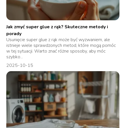
Jak zmyć super glue z rąk? Skuteczne metody i
porady
Usunięcie super glue z rąk może być wyzwaniem, ale
istnieje wiele sprawdzonych metod, które mogą pomóc
w tej sytuacji. Warto znać różne sposoby, aby móc
szybko...
2025-10-15