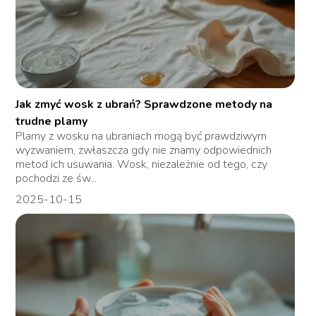
Jak zmyć wosk z ubrań? Sprawdzone metody na
trudne plamy
Plamy z wosku na ubraniach mogą być prawdziwym
wyzwaniem, zwłaszcza gdy nie znamy odpowiednich
metod ich usuwania. Wosk, niezależnie od tego, czy
pochodzi ze św...
2025-10-15