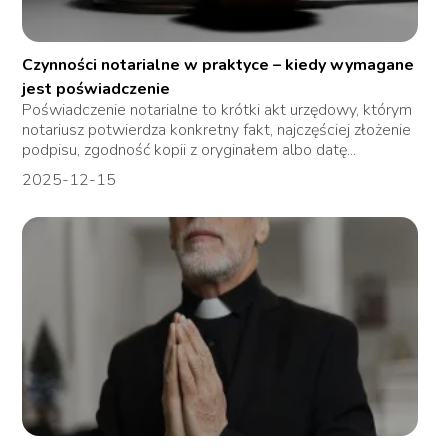
Czynności notarialne w praktyce – kiedy wymagane
jest poświadczenie
Poświadczenie notarialne to krótki akt urzędowy, którym
notariusz potwierdza konkretny fakt, najczęściej złożenie
podpisu, zgodność kopii z oryginałem albo datę...
2025-12-15