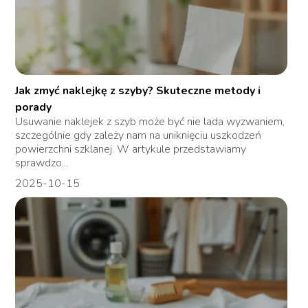
Jak zmyć naklejkę z szyby? Skuteczne metody i
porady
Usuwanie naklejek z szyb może być nie lada wyzwaniem,
szczególnie gdy zależy nam na uniknięciu uszkodzeń
powierzchni szklanej. W artykule przedstawiamy
sprawdzo...
2025-10-15