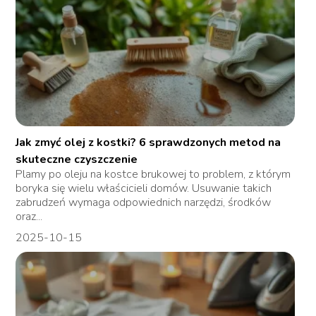
Jak zmyć olej z kostki? 6 sprawdzonych metod na
skuteczne czyszczenie
Plamy po oleju na kostce brukowej to problem, z którym
boryka się wielu właścicieli domów. Usuwanie takich
zabrudzeń wymaga odpowiednich narzędzi, środków
oraz...
2025-10-15