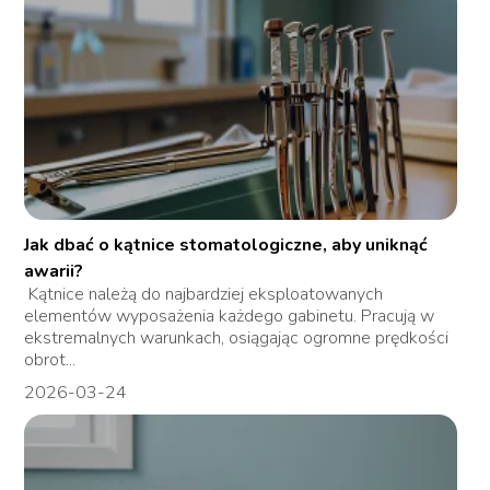
Jak dbać o kątnice stomatologiczne, aby uniknąć
awarii?
Kątnice należą do najbardziej eksploatowanych
elementów wyposażenia każdego gabinetu. Pracują w
ekstremalnych warunkach, osiągając ogromne prędkości
obrot...
2026-03-24