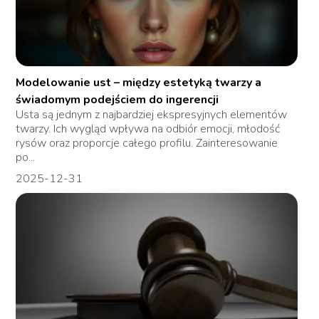
Modelowanie ust – między estetyką twarzy a
świadomym podejściem do ingerencji
Usta są jednym z najbardziej ekspresyjnych elementów
twarzy. Ich wygląd wpływa na odbiór emocji, młodość
rysów oraz proporcje całego profilu. Zainteresowanie
po...
2025-12-31