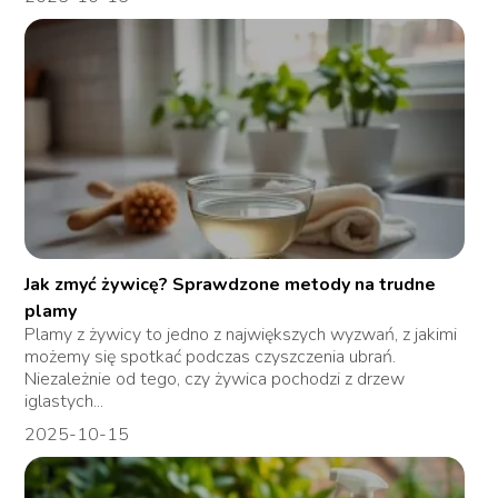
Jak zmyć żywicę? Sprawdzone metody na trudne
plamy
Plamy z żywicy to jedno z największych wyzwań, z jakimi
możemy się spotkać podczas czyszczenia ubrań.
Niezależnie od tego, czy żywica pochodzi z drzew
iglastych...
2025-10-15