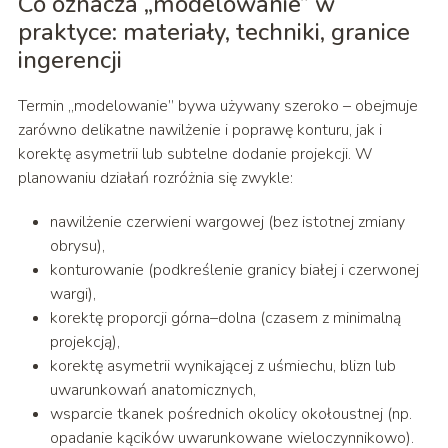
Co oznacza „modelowanie” w
praktyce: materiały, techniki, granice
ingerencji
Termin „modelowanie” bywa używany szeroko – obejmuje
zarówno delikatne nawilżenie i poprawę konturu, jak i
korektę asymetrii lub subtelne dodanie projekcji. W
planowaniu działań rozróżnia się zwykle:
nawilżenie czerwieni wargowej (bez istotnej zmiany
obrysu),
konturowanie (podkreślenie granicy białej i czerwonej
wargi),
korektę proporcji górna–dolna (czasem z minimalną
projekcją),
korektę asymetrii wynikającej z uśmiechu, blizn lub
uwarunkowań anatomicznych,
wsparcie tkanek pośrednich okolicy okołoustnej (np.
opadanie kącików uwarunkowane wieloczynnikowo).