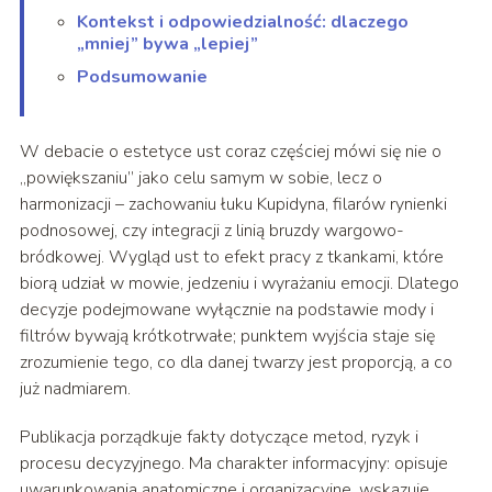
Kontekst i odpowiedzialność: dlaczego
„mniej” bywa „lepiej”
Podsumowanie
W debacie o estetyce ust coraz częściej mówi się nie o
„powiększaniu” jako celu samym w sobie, lecz o
harmonizacji – zachowaniu łuku Kupidyna, filarów rynienki
podnosowej, czy integracji z linią bruzdy wargowo-
bródkowej. Wygląd ust to efekt pracy z tkankami, które
biorą udział w mowie, jedzeniu i wyrażaniu emocji. Dlatego
decyzje podejmowane wyłącznie na podstawie mody i
filtrów bywają krótkotrwałe; punktem wyjścia staje się
zrozumienie tego, co dla danej twarzy jest proporcją, a co
już nadmiarem.
Publikacja porządkuje fakty dotyczące metod, ryzyk i
procesu decyzyjnego. Ma charakter informacyjny: opisuje
uwarunkowania anatomiczne i organizacyjne, wskazuje