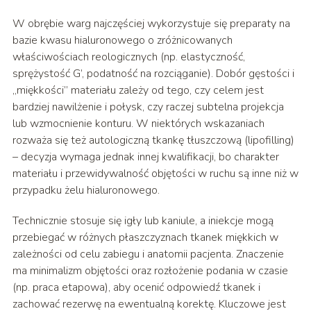
W obrębie warg najczęściej wykorzystuje się preparaty na
bazie kwasu hialuronowego o zróżnicowanych
właściwościach reologicznych (np. elastyczność,
sprężystość G’, podatność na rozciąganie). Dobór gęstości i
„miękkości” materiału zależy od tego, czy celem jest
bardziej nawilżenie i połysk, czy raczej subtelna projekcja
lub wzmocnienie konturu. W niektórych wskazaniach
rozważa się też autologiczną tkankę tłuszczową (lipofilling)
– decyzja wymaga jednak innej kwalifikacji, bo charakter
materiału i przewidywalność objętości w ruchu są inne niż w
przypadku żelu hialuronowego.
Technicznie stosuje się igły lub kaniule, a iniekcje mogą
przebiegać w różnych płaszczyznach tkanek miękkich w
zależności od celu zabiegu i anatomii pacjenta. Znaczenie
ma minimalizm objętości oraz rozłożenie podania w czasie
(np. praca etapowa), aby ocenić odpowiedź tkanek i
zachować rezerwę na ewentualną korektę. Kluczowe jest