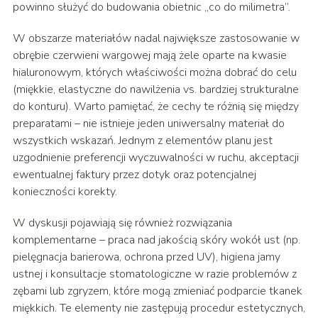
powinno służyć do budowania obietnic „co do milimetra”.
W obszarze materiałów nadal największe zastosowanie w
obrębie czerwieni wargowej mają żele oparte na kwasie
hialuronowym, których właściwości można dobrać do celu
(miękkie, elastyczne do nawilżenia vs. bardziej strukturalne
do konturu). Warto pamiętać, że cechy te różnią się między
preparatami – nie istnieje jeden uniwersalny materiał do
wszystkich wskazań. Jednym z elementów planu jest
uzgodnienie preferencji wyczuwalności w ruchu, akceptacji
ewentualnej faktury przez dotyk oraz potencjalnej
konieczności korekty.
W dyskusji pojawiają się również rozwiązania
komplementarne – praca nad jakością skóry wokół ust (np.
pielęgnacja barierowa, ochrona przed UV), higiena jamy
ustnej i konsultacje stomatologiczne w razie problemów z
zębami lub zgryzem, które mogą zmieniać podparcie tkanek
miękkich. Te elementy nie zastępują procedur estetycznych,