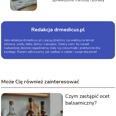
Sprawdzone metody i porady
Redakcja drmedicus.pl
Jako redakcja drmedicus.pl z pasją dzielimy się wiedzą na temat
zdrowia, urody, diety, domu i zakupów. Zależy nam, by nawet
najbardziej złożone zagadnienia stały się zrozumiałe i praktyczne dla
każdego. Razem odkrywamy, jak zadbać o siebie i swoje otoczenie!
Może Cię również zainteresować
Czym zastąpić ocet
balsamiczny?