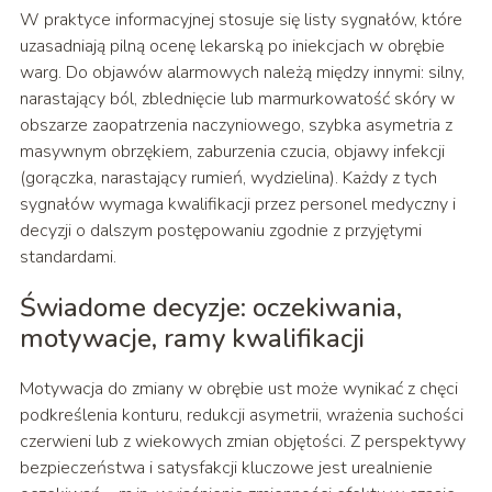
W praktyce informacyjnej stosuje się listy sygnałów, które
uzasadniają pilną ocenę lekarską po iniekcjach w obrębie
warg. Do objawów alarmowych należą między innymi: silny,
narastający ból, zblednięcie lub marmurkowatość skóry w
obszarze zaopatrzenia naczyniowego, szybka asymetria z
masywnym obrzękiem, zaburzenia czucia, objawy infekcji
(gorączka, narastający rumień, wydzielina). Każdy z tych
sygnałów wymaga kwalifikacji przez personel medyczny i
decyzji o dalszym postępowaniu zgodnie z przyjętymi
standardami.
Świadome decyzje: oczekiwania,
motywacje, ramy kwalifikacji
Motywacja do zmiany w obrębie ust może wynikać z chęci
podkreślenia konturu, redukcji asymetrii, wrażenia suchości
czerwieni lub z wiekowych zmian objętości. Z perspektywy
bezpieczeństwa i satysfakcji kluczowe jest urealnienie