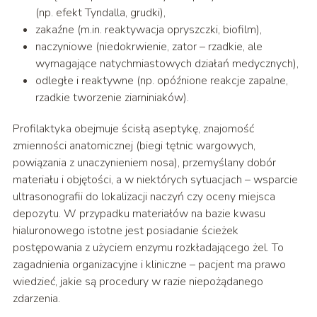
(np. efekt Tyndalla, grudki),
zakaźne (m.in. reaktywacja opryszczki, biofilm),
naczyniowe (niedokrwienie, zator – rzadkie, ale
wymagające natychmiastowych działań medycznych),
odległe i reaktywne (np. opóźnione reakcje zapalne,
rzadkie tworzenie ziarniniaków).
Profilaktyka obejmuje ścisłą aseptykę, znajomość
zmienności anatomicznej (biegi tętnic wargowych,
powiązania z unaczynieniem nosa), przemyślany dobór
materiału i objętości, a w niektórych sytuacjach – wsparcie
ultrasonografii do lokalizacji naczyń czy oceny miejsca
depozytu. W przypadku materiałów na bazie kwasu
hialuronowego istotne jest posiadanie ścieżek
postępowania z użyciem enzymu rozkładającego żel. To
zagadnienia organizacyjne i kliniczne – pacjent ma prawo
wiedzieć, jakie są procedury w razie niepożądanego
zdarzenia.