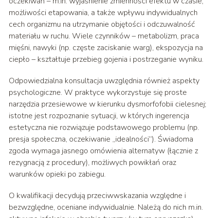
oczekiwań – m.in. wyjaśnienie zmienności efektu w czasie,
możliwości etapowania, a także wpływu indywidualnych
cech organizmu na utrzymanie objętości i odczuwalność
materiału w ruchu. Wiele czynników – metabolizm, praca
mięśni, nawyki (np. częste zaciskanie warg), ekspozycja na
ciepło – kształtuje przebieg gojenia i postrzeganie wyniku.
Odpowiedzialna konsultacja uwzględnia również aspekty
psychologiczne. W praktyce wykorzystuje się proste
narzędzia przesiewowe w kierunku dysmorfofobii cielesnej;
istotne jest rozpoznanie sytuacji, w których ingerencja
estetyczna nie rozwiązuje podstawowego problemu (np.
presja społeczna, oczekiwanie „idealności”). Świadoma
zgoda wymaga jasnego omówienia alternatyw (łącznie z
rezygnacją z procedury), możliwych powikłań oraz
warunków opieki po zabiegu.
O kwalifikacji decydują przeciwwskazania względne i
bezwzględne, oceniane indywidualnie. Należą do nich m.in.