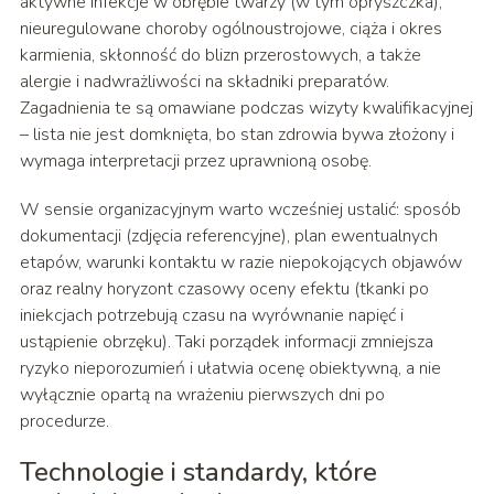
aktywne infekcje w obrębie twarzy (w tym opryszczka),
nieuregulowane choroby ogólnoustrojowe, ciąża i okres
karmienia, skłonność do blizn przerostowych, a także
alergie i nadwrażliwości na składniki preparatów.
Zagadnienia te są omawiane podczas wizyty kwalifikacyjnej
– lista nie jest domknięta, bo stan zdrowia bywa złożony i
wymaga interpretacji przez uprawnioną osobę.
W sensie organizacyjnym warto wcześniej ustalić: sposób
dokumentacji (zdjęcia referencyjne), plan ewentualnych
etapów, warunki kontaktu w razie niepokojących objawów
oraz realny horyzont czasowy oceny efektu (tkanki po
iniekcjach potrzebują czasu na wyrównanie napięć i
ustąpienie obrzęku). Taki porządek informacji zmniejsza
ryzyko nieporozumień i ułatwia ocenę obiektywną, a nie
wyłącznie opartą na wrażeniu pierwszych dni po
procedurze.
Technologie i standardy, które