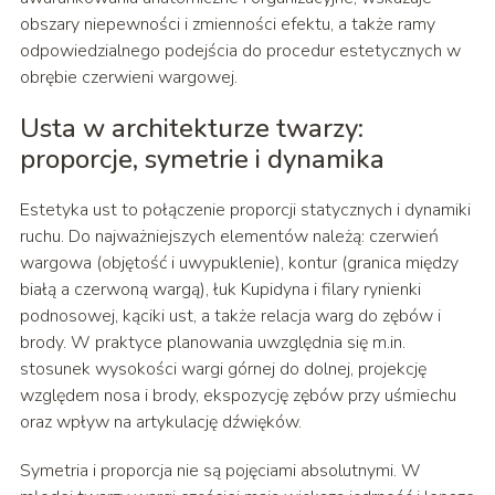
obszary niepewności i zmienności efektu, a także ramy
odpowiedzialnego podejścia do procedur estetycznych w
obrębie czerwieni wargowej.
Usta w architekturze twarzy:
proporcje, symetrie i dynamika
Estetyka ust to połączenie proporcji statycznych i dynamiki
ruchu. Do najważniejszych elementów należą: czerwień
wargowa (objętość i uwypuklenie), kontur (granica między
białą a czerwoną wargą), łuk Kupidyna i filary rynienki
podnosowej, kąciki ust, a także relacja warg do zębów i
brody. W praktyce planowania uwzględnia się m.in.
stosunek wysokości wargi górnej do dolnej, projekcję
względem nosa i brody, ekspozycję zębów przy uśmiechu
oraz wpływ na artykulację dźwięków.
Symetria i proporcja nie są pojęciami absolutnymi. W