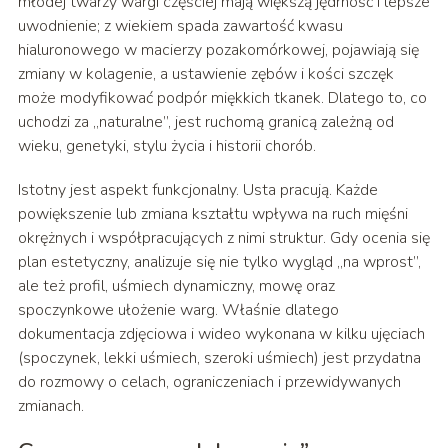
młodej twarzy wargi częściej mają większą jędrność i lepsze
uwodnienie; z wiekiem spada zawartość kwasu
hialuronowego w macierzy pozakomórkowej, pojawiają się
zmiany w kolagenie, a ustawienie zębów i kości szczęk
może modyfikować podpór miękkich tkanek. Dlatego to, co
uchodzi za „naturalne”, jest ruchomą granicą zależną od
wieku, genetyki, stylu życia i historii chorób.
Istotny jest aspekt funkcjonalny. Usta pracują. Każde
powiększenie lub zmiana kształtu wpływa na ruch mięśni
okrężnych i współpracujących z nimi struktur. Gdy ocenia się
plan estetyczny, analizuje się nie tylko wygląd „na wprost”,
ale też profil, uśmiech dynamiczny, mowę oraz
spoczynkowe ułożenie warg. Właśnie dlatego
dokumentacja zdjęciowa i wideo wykonana w kilku ujęciach
(spoczynek, lekki uśmiech, szeroki uśmiech) jest przydatna
do rozmowy o celach, ograniczeniach i przewidywanych
zmianach.