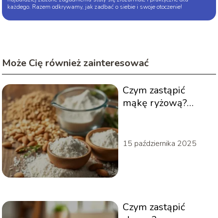
każdego. Razem odkrywamy, jak zadbać o siebie i swoje otoczenie!
Może Cię również zainteresować
Czym zastąpić
mąkę ryżową?
Sprawdzone
zamienniki dla
alergików
15 października 2025
Czym zastąpić