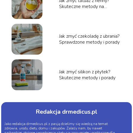
Jak zmyć tatuaż z henny?
Skuteczne metody na
usunięcie henny
Jak zmyć czekoladę z ubrania?
Sprawdzone metody i porady
Jak zmyć silikon z płytek?
Skuteczne metody i porady
Redakcja drmedicus.pl
Jako redakcja drmedicus.pl z pasją dzielimy się wiedzą na temat
zdrowia, urody, diety, domu i zakupów. Zależy nam, by nawet
najbardziej złożone zagadnienia stały się zrozumiałe i praktyczne dla