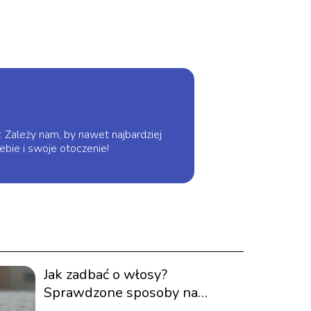
. Zależy nam, by nawet najbardziej
ebie i swoje otoczenie!
Jak zadbać o włosy?
Sprawdzone sposoby na
zdrowe kosmyki