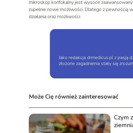
mikroskop konfokalny jest wysoce zaawansowanych
zupełnie nowe możliwości. Dlatego z pewnością war
działania oraz możliwości.
Jako redakcja drmedicus.pl z pasją d
złożone zagadnienia stały się zrozu
Może Cię również zainteresować
Czym z
ziemni
najleps