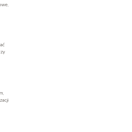
owe,
dać
czy
,
m,
zacji