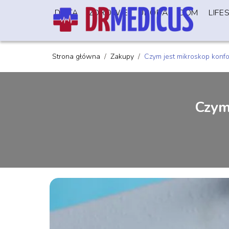
DIETA
ZDROWIE
URODA
DOM
LIFE
Strona główna
/
Zakupy
/
Czym jest mikroskop konfok
Czym 