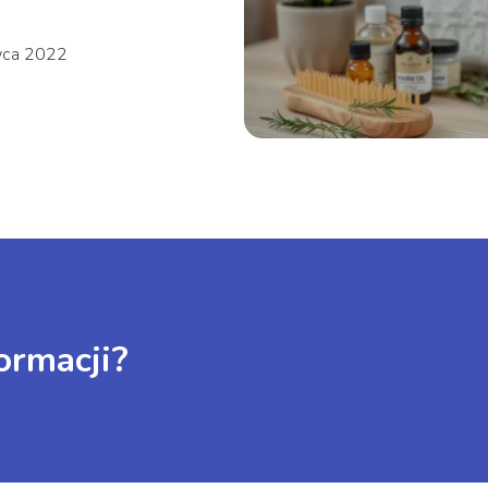
wca 2022
ormacji?