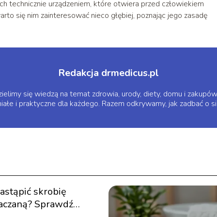
 technicznie urządzeniem, które otwiera przed człowiekiem
to się nim zainteresować nieco głębiej, poznając jego zasadę
Redakcja drmedicus.pl
zielimy się wiedzą na temat zdrowia, urody, diety, domu i zakupów
miałe i praktyczne dla każdego. Razem odkrywamy, jak zadbać o si
astąpić skrobię
aczaną? Sprawdź
ze zamienniki!