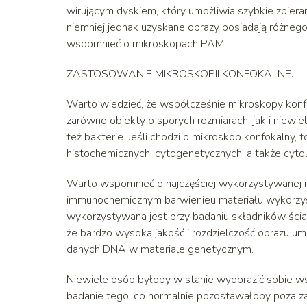
wirującym dyskiem, który umożliwia szybkie zbier
niemniej jednak uzyskane obrazy posiadają różnego 
wspomnieć o mikroskopach PAM.
ZASTOSOWANIE MIKROSKOPII KONFOKALNEJ
Warto wiedzieć, że współcześnie mikroskopy konf
zarówno obiekty o sporych rozmiarach, jak i niewi
też bakterie. Jeśli chodzi o mikroskop konfokalny,
histochemicznych, cytogenetycznych, a także cyto
Warto wspomnieć o najczęściej wykorzystywanej m
immunochemicznym barwienieu materiału wykorzys
wykorzystywana jest przy badaniu składników ści
że bardzo wysoka jakość i rozdzielczość obrazu umo
danych DNA w materiale genetycznym.
Niewiele osób byłoby w stanie wyobrazić sobie w
badanie tego, co normalnie pozostawałoby poza z