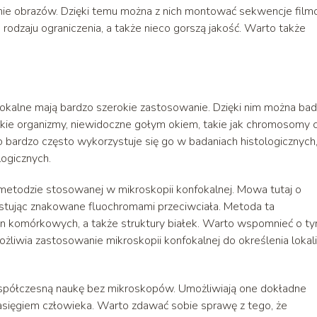
anie obrazów. Dzięki temu można z nich montować sekwencje film
rodzaju ograniczenia, a także nieco gorszą jakość. Warto także
okalne mają bardzo szerokie zastosowanie. Dzięki nim można ba
elkie organizmy, niewidoczne gołym okiem, takie jak chromosomy 
 to bardzo często wykorzystuje się go w badaniach histologicznych
logicznych.
etodzie stosowanej w mikroskopii konfokalnej. Mowa tutaj o
tując znakowane fluochromami przeciwciała. Metoda ta
an komórkowych, a także struktury białek. Warto wspomnieć o ty
żliwia zastosowanie mikroskopii konfokalnej do określenia lokali
spółczesną naukę bez mikroskopów. Umożliwiają one dokładne
asięgiem człowieka. Warto zdawać sobie sprawę z tego, że