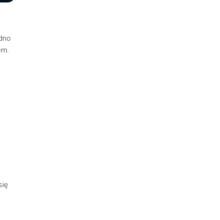
edno
em.
się