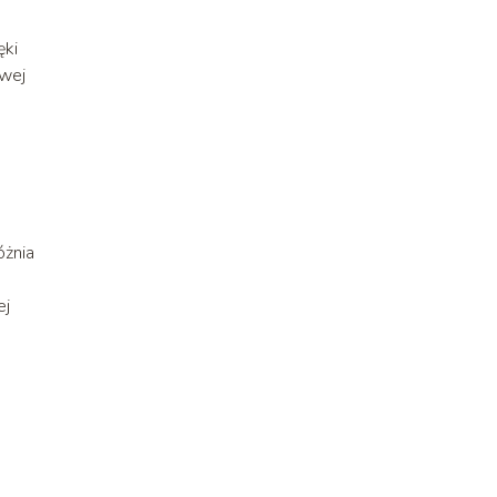
ęki
owej
óżnia
ej