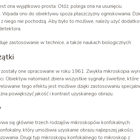
o jest ona wyjątkowo prosta. Otóż, polega ona na usunięciu
ła. Wpada ono do obiektywu spoza płaszczyzny ogniskowania. Dzi
z niego nie pochodzą. Aby było to możliwe, należy użyć dodatk
detektora.
duje zastosowanie w technice, a także naukach biologicznych.
zątki
 to zostały one opracowane w roku 1961. Zwykła mikroskopia wyr
ści. Obiektyw natomiast zbiera wszystkie sygnały świetlne, które
elowanie tego efektu jest możliwe dzięki zastosowaniu specjaln
ożna powiększyć jakość i kontrast uzyskanego obrazu.
y
ywa się głównie trzech rodzajów mikroskopów konfokalnych.
nfokalny, który umożliwia uzyskanie obrazu najlepszej jakości.
razowania. Drugi typ mikroskopu konfokalnego to mikroskop z