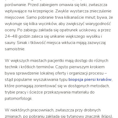
porównanie. Przed zabiegiem omawia się leki, zwłaszcza
wpływające na krzepnięcie. Zwykle wystarcza znieczulenie
miejscowe. Samo pobranie trwa kilkanaście minut; bywa, że
wykonuje się kilka wycinków, aby zwiększyć wiarygodność
oceny. Po zabiegu zakłada się opatrunek uciskowy, a przez
24–48 godzin zaleca się unikanie większego wysiłku i
sauny. Siniak i tkliwość miejsca wkłucia mijają zazwyczaj
samoistnie.
W większych miastach pacjentki mają dostęp do różnych
technik i krótkich terminów. Często pierwszym krokiem
bywa sprawdzenie lokalnej oferty i organizacji procesu –
stąd popularne wyszukiwania typu
biopsja piersi kraków
,
które pomagają zorientować się w dostępnych metodach,
trybie pracy i ścieżce przekazywania materiału do
patomorfologii.
W niektórych pracowniach, zwłaszcza przy drobnych
zmianach, po pobraniu zakłada się tytanowy znacznik (klips),