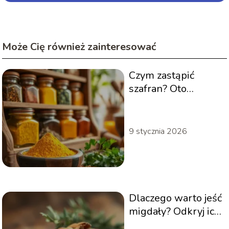
Może Cię również zainteresować
Czym zastąpić
szafran? Oto
najlepsze
alternatywy w
kuchni
9 stycznia 2026
Dlaczego warto jeść
migdały? Odkryj ich
zdrowotne korzyści!