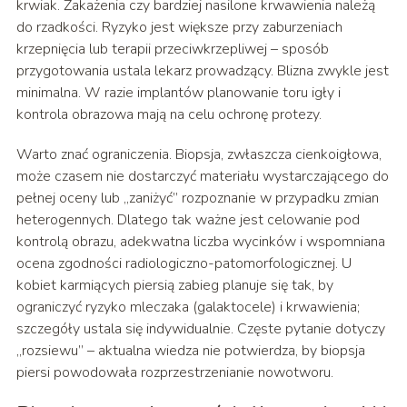
krwiak. Zakażenia czy bardziej nasilone krwawienia należą
do rzadkości. Ryzyko jest większe przy zaburzeniach
krzepnięcia lub terapii przeciwkrzepliwej – sposób
przygotowania ustala lekarz prowadzący. Blizna zwykle jest
minimalna. W razie implantów planowanie toru igły i
kontrola obrazowa mają na celu ochronę protezy.
Warto znać ograniczenia. Biopsja, zwłaszcza cienkoigłowa,
może czasem nie dostarczyć materiału wystarczającego do
pełnej oceny lub „zaniżyć” rozpoznanie w przypadku zmian
heterogennych. Dlatego tak ważne jest celowanie pod
kontrolą obrazu, adekwatna liczba wycinków i wspomniana
ocena zgodności radiologiczno-patomorfologicznej. U
kobiet karmiących piersią zabieg planuje się tak, by
ograniczyć ryzyko mleczaka (galaktocele) i krwawienia;
szczegóły ustala się indywidualnie. Częste pytanie dotyczy
„rozsiewu” – aktualna wiedza nie potwierdza, by biopsja
piersi powodowała rozprzestrzenianie nowotworu.