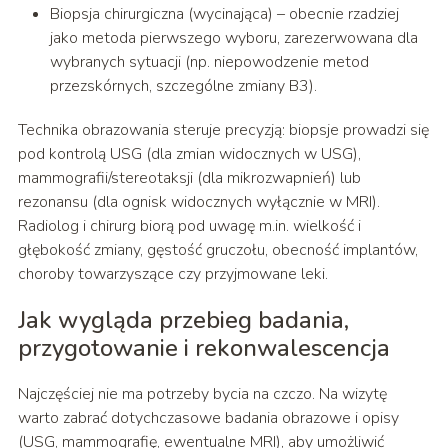
Biopsja chirurgiczna (wycinająca) – obecnie rzadziej
jako metoda pierwszego wyboru, zarezerwowana dla
wybranych sytuacji (np. niepowodzenie metod
przezskórnych, szczególne zmiany B3).
Technika obrazowania steruje precyzją: biopsje prowadzi się
pod kontrolą USG (dla zmian widocznych w USG),
mammografii/stereotaksji (dla mikrozwapnień) lub
rezonansu (dla ognisk widocznych wyłącznie w MRI).
Radiolog i chirurg biorą pod uwagę m.in. wielkość i
głębokość zmiany, gęstość gruczołu, obecność implantów,
choroby towarzyszące czy przyjmowane leki.
Jak wygląda przebieg badania,
przygotowanie i rekonwalescencja
Najczęściej nie ma potrzeby bycia na czczo. Na wizytę
warto zabrać dotychczasowe badania obrazowe i opisy
(USG, mammografię, ewentualne MRI), aby umożliwić