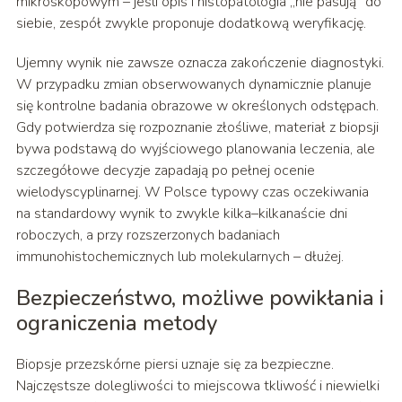
mikroskopowym – jeśli opis i histopatologia „nie pasują” do
siebie, zespół zwykle proponuje dodatkową weryfikację.
Ujemny wynik nie zawsze oznacza zakończenie diagnostyki.
W przypadku zmian obserwowanych dynamicznie planuje
się kontrolne badania obrazowe w określonych odstępach.
Gdy potwierdza się rozpoznanie złośliwe, materiał z biopsji
bywa podstawą do wyjściowego planowania leczenia, ale
szczegółowe decyzje zapadają po pełnej ocenie
wielodyscyplinarnej. W Polsce typowy czas oczekiwania
na standardowy wynik to zwykle kilka–kilkanaście dni
roboczych, a przy rozszerzonych badaniach
immunohistochemicznych lub molekularnych – dłużej.
Bezpieczeństwo, możliwe powikłania i
ograniczenia metody
Biopsje przezskórne piersi uznaje się za bezpieczne.
Najczęstsze dolegliwości to miejscowa tkliwość i niewielki