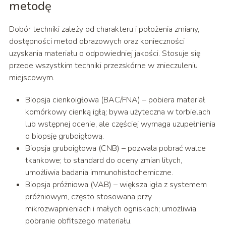
metodę
Dobór techniki zależy od charakteru i położenia zmiany,
dostępności metod obrazowych oraz konieczności
uzyskania materiału o odpowiedniej jakości. Stosuje się
przede wszystkim techniki przezskórne w znieczuleniu
miejscowym.
Biopsja cienkoigłowa (BAC/FNA) – pobiera materiał
komórkowy cienką igłą; bywa użyteczna w torbielach
lub wstępnej ocenie, ale częściej wymaga uzupełnienia
o biopsję gruboigłową.
Biopsja gruboigłowa (CNB) – pozwala pobrać walce
tkankowe; to standard do oceny zmian litych,
umożliwia badania immunohistochemiczne.
Biopsja próżniowa (VAB) – większa igła z systemem
próżniowym, często stosowana przy
mikrozwapnieniach i małych ogniskach; umożliwia
pobranie obfitszego materiału.