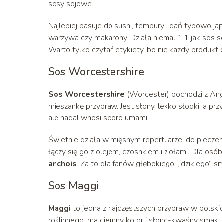
sosy sojowe.
Najlepiej pasuje do sushi, tempury i dań typowo ja
warzywa czy makarony. Działa niemal 1:1 jak sos so
Warto tylko czytać etykiety, bo nie każdy produkt 
Sos Worcestershire
Sos Worcestershire
(Worcester) pochodzi z Angli
mieszankę przypraw. Jest słony, lekko słodki, a prz
ale nadal wnosi sporo umami.
Świetnie działa w mięsnym repertuarze: do piecz
łączy się go z olejem, czosnkiem i ziołami. Dla os
anchois
. Za to dla fanów głębokiego, „dzikiego” 
Sos Maggi
Maggi
to jedna z najczęstszych przypraw w polskic
roślinnego, ma ciemny kolor i słono-kwaśny smak. 