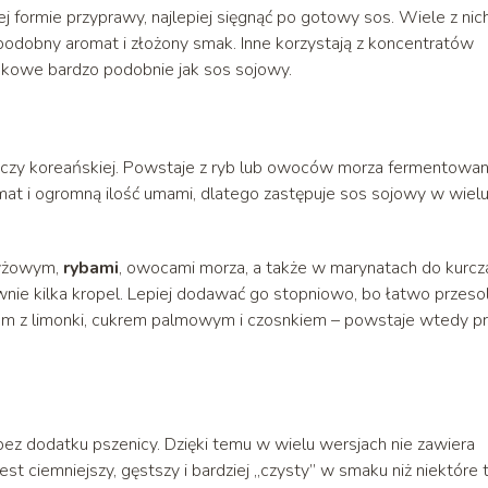
nej formie przyprawy, najlepiej sięgnąć po gotowy sos. Wiele z nic
podobny aromat i złożony smak. Inne korzystają z koncentratów
makowe bardzo podobnie jak sos sojowy.
ej czy koreańskiej. Powstaje z ryb lub owoców morza fermentowa
omat i ogromną ilość umami, dlatego zastępuje sos sojowy w wiel
ryżowym,
rybami
, owocami morza, a także w marynatach do kurcz
nie kilka kropel. Lepiej dodawać go stopniowo, bo łatwo przesol
iem z limonki, cukrem palmowym i czosnkiem – powstaje wtedy p
bez dodatku pszenicy. Dzięki temu w wielu wersjach nie zawiera
est ciemniejszy, gęstszy i bardziej „czysty” w smaku niż niektóre 