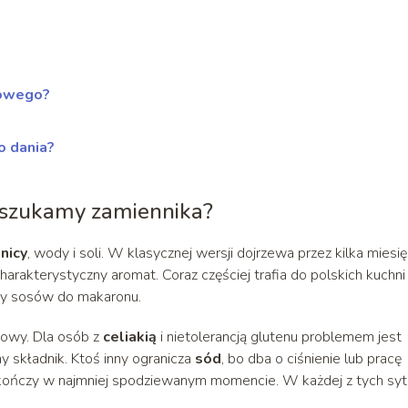
jowego?
o dania?
o szukamy zamiennika?
nicy
, wody i soli. W klasycznej wersji dojrzewa przez kilka miesię
harakterystyczny aromat. Coraz częściej trafia do polskich kuchni
 czy sosów do makaronu.
jowy. Dla osób z
celiakią
i nietolerancją glutenu problemem jest
ny składnik. Ktoś inny ogranicza
sód
, bo dba o ciśnienie lub pracę
ę kończy w najmniej spodziewanym momencie. W każdej z tych syt