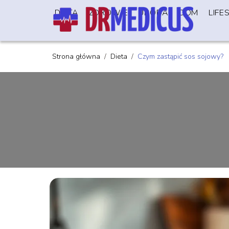
DIETA
ZDROWIE
URODA
DOM
LIFE
Strona główna
/
Dieta
/
Czym zastąpić sos sojowy?