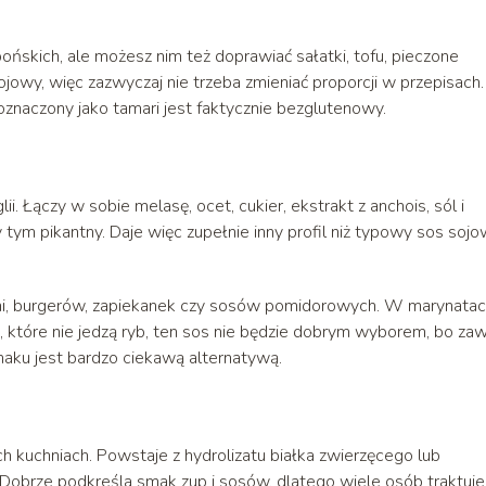
pońskich, ale możesz nim też doprawiać sałatki, tofu, pieczone
jowy, więc zazwyczaj nie trzeba zmieniać proporcji w przepisach.
oznaczony jako tamari jest faktycznie bezglutenowy.
i. Łączy w sobie melasę, ocet, cukier, ekstrakt z anchois, sól i
y tym pikantny. Daje więc zupełnie inny profil niż typowy sos sojo
eni, burgerów, zapiekanek czy sosów pomidorowych. W marynata
ób, które nie jedzą ryb, ten sos nie będzie dobrym wyborem, bo zaw
smaku jest bardzo ciekawą alternatywą.
h kuchniach. Powstaje z hydrolizatu białka zwierzęcego lub
Dobrze podkreśla smak zup i sosów, dlatego wiele osób traktuje 