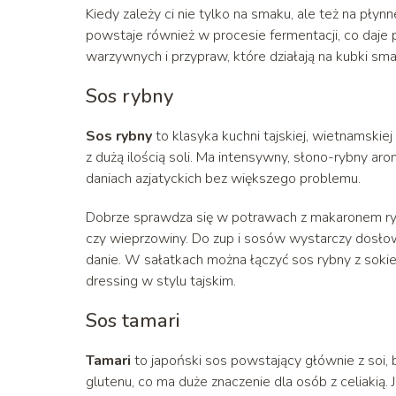
Kiedy zależy ci nie tylko na smaku, ale też na płyn
powstaje również w procesie fermentacji, co daje 
warzywnych i przypraw, które działają na kubki s
Sos rybny
Sos rybny
to klasyka kuchni tajskiej, wietnamski
z dużą ilością soli. Ma intensywny, słono-rybny ar
daniach azjatyckich bez większego problemu.
Dobrze sprawdza się w potrawach z makaronem 
czy wieprzowiny. Do zup i sosów wystarczy dosłow
danie. W sałatkach można łączyć sos rybny z sok
dressing w stylu tajskim.
Sos tamari
Tamari
to japoński sos powstający głównie z soi, 
glutenu, co ma duże znaczenie dla osób z celiakią. J