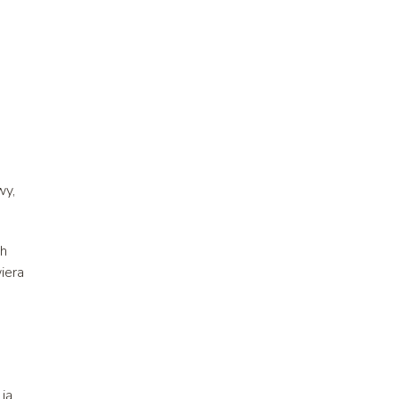
wy,
ch
iera
ją