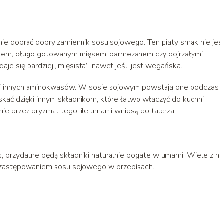
mie dobrać dobry zamiennik sosu sojowego. Ten piąty smak nie je
bulionem, długo gotowanym mięsem, parmezanem czy dojrzałymi
je się bardziej „mięsista”, nawet jeśli jest wegańska.
i innych aminokwasów. W sosie sojowym powstają one podczas
yskać dzięki innym składnikom, które łatwo włączyć do kuchni
e przez pryzmat tego, ile umami wniosą do talerza.
 przydatne będą składniki naturalnie bogate w umami. Wiele z n
 z zastępowaniem sosu sojowego w przepisach.