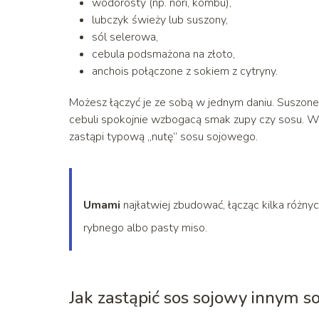
wodorosty (np. nori, kombu),
lubczyk świeży lub suszony,
sól selerowa,
cebula podsmażona na złoto,
anchois połączone z sokiem z cytryny.
Możesz łączyć je ze sobą w jednym daniu. Suszone
cebuli spokojnie wzbogacą smak zupy czy sosu. W s
zastąpi typową „nutę” sosu sojowego.
Umami
najłatwiej zbudować, łącząc kilka różnyc
rybnego albo pasty miso.
Jak zastąpić sos sojowy innym 