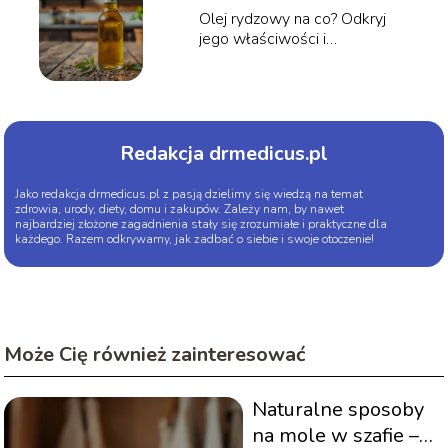
Olej rydzowy na co? Odkryj
jego właściwości i
zastosowanie
Redakcja drmedicus.pl
Jako redakcja drmedicus.pl z pasją dzielimy się wiedzą na temat
zdrowia, urody, diety, domu i zakupów. Zależy nam, by nawet
najbardziej złożone zagadnienia stały się zrozumiałe i praktyczne dla
każdego. Razem odkrywamy, jak zadbać o siebie i swoje otoczenie!
Może Cię również zainteresować
Naturalne sposoby
na mole w szafie –